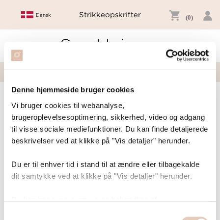
Strikkeopskrifter
Dansk
(0)
Sus Univers
Togg
navig
Denne hjemmeside bruger cookies
Vi bruger cookies til webanalyse,
Tilmeld dig vores nyhedsbrev
brugeroplevelsesoptimering, sikkerhed, video og adgang
til visse sociale mediefunktioner. Du kan finde detaljerede
Udfyld med din e-mailadresse i feltet nedenfor og klik på
knappen 'Tilmeld nyhedsbrev'
beskrivelser ved at klikke på "Vis detaljer" herunder.
Du er til enhver tid i stand til at ændre eller tilbagekalde
dit samtykke ved at klikke på "Vis detaljer" herunder.
Du kan læse mere om vores behandling af
personoplysninger på www.susunivers.dk.
Samtykkevalg