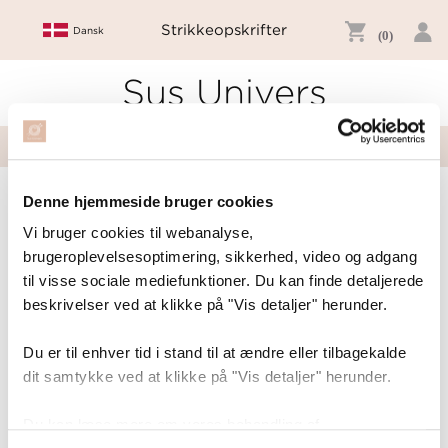
Strikkeopskrifter
Dansk
(0)
Sus Univers
Togg
navig
Denne hjemmeside bruger cookies
Kontakt
Vi bruger cookies til webanalyse,
brugeroplevelsesoptimering, sikkerhed, video og adgang
Sus Univers - eKvator Trading ApS
til visse sociale mediefunktioner. Du kan finde detaljerede
Hovedgaden 55B
2970 Hørsholm
beskrivelser ved at klikke på "Vis detaljer" herunder.
Mail: info@susunivers.dk
Du er til enhver tid i stand til at ændre eller tilbagekalde
CVR-nummer: 36039213
dit samtykke ved at klikke på "Vis detaljer" herunder.
Du kan læse mere om vores behandling af
Har du spørgsmål eller kommentarer er du velkommen til at