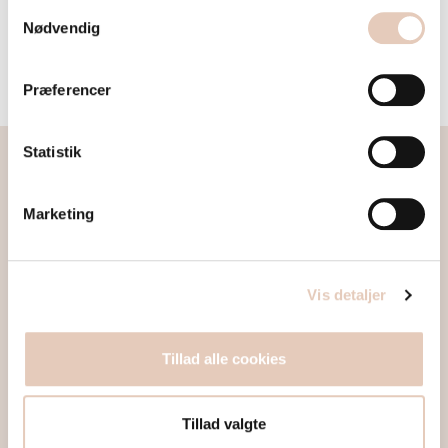
personoplysninger på www.susunivers.dk.
Samtykkevalg
kontakte os på: info@susunivers.dk
Nødvendig
Del meget gerne din udgave af den strikkede model på
Instagram med #susunivers
Præferencer
Statistik
Sus Univers
Strikkeopskrifter og garn
Marketing
info@susunivers.dk
Vis detaljer
Følg på sociale medier:
Instagram
@susunivers
Tillad alle cookies
Få nyheder direkte i din mail
Tillad valgte
Tilmeld dig vores nyhedsbrev her