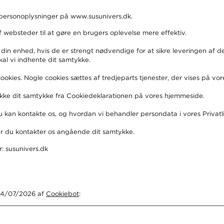
personoplysninger på www.susunivers.dk.
f websteder til at gøre en brugers oplevelse mere effektiv.
din enhed, hvis de er strengt nødvendige for at sikre leveringen af d
kal vi indhente dit samtykke.
okies. Nogle cookies sættes af tredjeparts tjenester, der vises på vore
række dit samtykke fra Cookiedeklarationen på vores hjemmeside.
kan kontakte os, og hvordan vi behandler persondata i vores Privatliv
år du kontakter os angående dit samtykke.
: susunivers.dk
 24/07/2026 af
Cookiebot
: