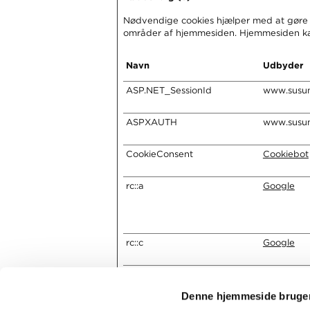
Nødvendige cookies hjælper med at gøre 
områder af hjemmesiden. Hjemmesiden kan 
Navn
Udbyder
ASP.NET_SessionId
www.susun
ASPXAUTH
www.susun
CookieConsent
Cookiebot
rc::a
Google
rc::c
Google
Denne hjemmeside bruger