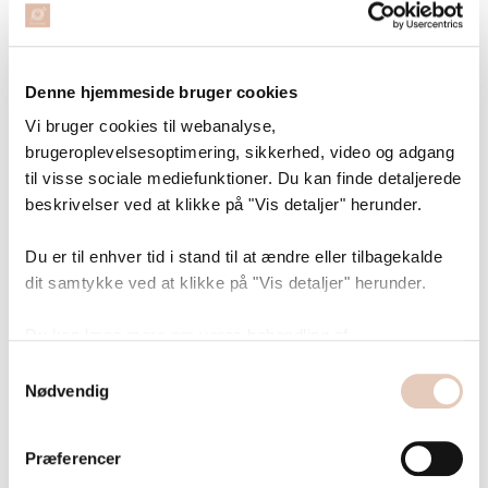
Denne hjemmeside bruger cookies
Vi bruger cookies til webanalyse,
brugeroplevelsesoptimering, sikkerhed, video og adgang
til visse sociale mediefunktioner. Du kan finde detaljerede
beskrivelser ved at klikke på "Vis detaljer" herunder.
Du er til enhver tid i stand til at ændre eller tilbagekalde
dit samtykke ved at klikke på "Vis detaljer" herunder.
Curly Scarf - strikkeopskrift
Du kan læse mere om vores behandling af
personoplysninger på www.susunivers.dk.
Samtykkevalg
49,00 DKK
Nødvendig
Antal:
Læg i kurv
Præferencer